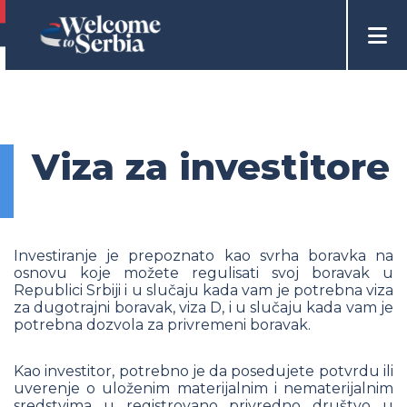
Viza za investitore
Investiranje je prepoznato kao svrha boravka na
osnovu koje možete regulisati svoj boravak u
Republici Srbiji i u slučaju kada vam je potrebna viza
za dugotrajni boravak, viza D, i u slučaju kada vam je
potrebna dozvola za privremeni boravak.
Kao investitor, potrebno je da posedujete potvrdu ili
uverenje o uloženim materijalnim i nematerijalnim
sredstvima u registrovano privredno društvo u