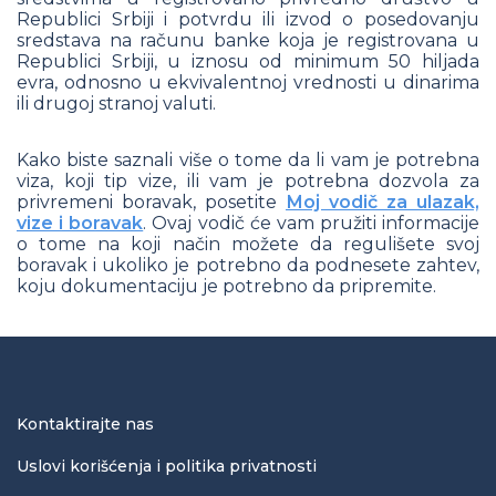
Republici Srbiji i potvrdu ili izvod o posedovanju
sredstava na računu banke koja je registrovana u
Republici Srbiji, u iznosu od minimum 50 hiljada
evra, odnosno u ekvivalentnoj vrednosti u dinarima
ili drugoj stranoj valuti.
Kako biste saznali više o tome da li vam je potrebna
viza, koji tip vize, ili vam je potrebna dozvola za
privremeni boravak, posetite
Мој vodič za ulazak,
vize i boravak
. Ovaj vodič će vam pružiti informacije
o tome na koji način možete da regulišete svoj
boravak i ukoliko je potrebno da podnesete zahtev,
koju dokumentaciju je potrebno da pripremite.
Kontaktirajte nas
Uslovi korišćenja i politika privatnosti