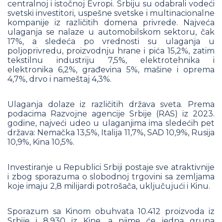
centralnoj i istočnoj Evropi. Srbiju su odabrali vodeći
svetski investitori, uspešne svetske i multinacionalne
kompanije iz različitih domena privrede. Najveća
ulaganja se nalaze u automobilskom sektoru, čak
17%, a sledeća po vrednosti su ulaganja u
poljoprivredu, proizvodnju hrane i pića 15,2%, zatim
tekstilnu industriju 7,5%, elektrotehnika i
elektronika 6,2%, građevina 5%, mašine i oprema
4,7%, drvo i nameštaj 4,3%.
Ulaganja dolaze iz različitih država sveta. Prema
podacima Razvojne agencije Srbije (RAS) iz 2023.
godine, najveći udeo u ulaganjima ima sledećih pet
država: Nemačka 13,5%, Italija 11,7%, SAD 10,9%, Rusija
10,9%, Kina 10,5%.
Investiranje u Republici Srbiji postaje sve atraktivnije
i zbog sporazuma o slobodnoj trgovini sa zemljama
koje imaju 2,8 milijardi potrošača, uključujući i Kinu.
Sporazum sa Kinom obuhvata 10.412 proizvoda iz
Srbije i 8.930 iz Kine, a njime će jedna grupa