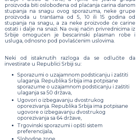
proizvoda biti oslobođena od plaćanja carina danom
stupanja na snagu ovog sporazuma, neke grupe
proizvoda u tranšama od 5, 10 ili 15 godina od
stupanja na snagu, a za neke proizvode će carine
ostati i dalje na snazi. Na ovaj način privrednicima iz
Srbije omogućen je bescarinski plasman robe i
usluga, odnosno pod povlašćenim uslovima.
Neki od istaknutih razloga da se odlučite da
investirate u Republici Srbiji su:
Sporazumi o uzajamnom podsticanju i zaštiti
ulaganja. Republika Srbija ima potpisane
sporazume o uzajamnom podsticanju i zaštiti
ulaganja sa 50 država,
Ugovori o izbegavanju dvostrukog
oporezivanja. Republika Srbija ima potpisane
ugovore o izbegavanju dvostrukog
oporezivanja sa 64 države,
Trgovinski sporazumi i opšti sistem
preferencijala,
Slobodne zone,