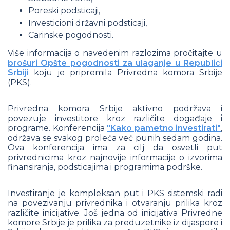
Poreski podsticaji,
Investicioni državni podsticaji,
Carinske pogodnosti.
Više informacija o navedenim razlozima pročitajte u
brošuri Opšte pogodnosti za ulaganje u Republici
Srbiji
koju je pripremila Privredna komora Srbije
(PKS).
Privredna komora Srbije aktivno podržava i
povezuje investitore kroz različite događaje i
programe. Konferencija
"Kako pametno investirati"
,
održava se svakog proleća već punih sedam godina.
Ova konferencija ima za cilj da osvetli put
privrednicima kroz najnovije informacije o izvorima
finansiranja, podsticajima i programima podrške.
Investiranje je kompleksan put i PKS sistemski radi
na povezivanju privrednika i otvaranju prilika kroz
različite inicijative. Još jedna od inicijativa Privredne
komore Srbije je prilika za preduzetnike iz dijaspore i