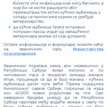
болести или инфекција које нису беснило, а
које би се могле раширити због
премештања тих истих кућних љубимаца, у
складу са прописима којима се уређује
ветеринарство;
да кућне љубимце прати исправно
попуњен пасош издат од овлашћеног
ветеринара земље из које долазите.
Остале информације и формуларе, можете наћи
на званичном сајту
Министарства
пољопривреде
.
Званичних података нема, али незванично у
Републици Србији живи милион и по
чипованих паса и тридесет хиљада мачака.
Ипак, процењује се да је број мачака - кућних
љубимаца десет пута већи. Према подацима
Кинолошког савеза Србије, годишње се изда
око 40,000 нових родослова за псе. Сви
наведени бројеви указују да се Република
Србија сврстава међу водеће земље у свету по
броју кућних љубимаца, у односу на број