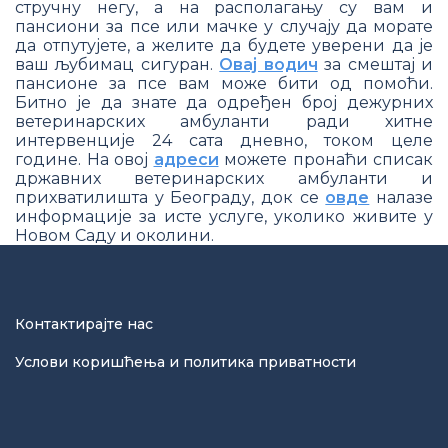
стручну негу, а на располагању су вам и
пансиони за псе или мачке у случају да морате
да отпутујете, а желите да будете уверени да је
ваш љубимац сигуран.
Овај водич
за смештај и
пансионе за псе вам може бити од помоћи.
Битно је да знате да одређен број дежурних
ветеринарских амбуланти ради хитне
интервенције 24 сата дневно, током целе
године. На овој
адреси
можете пронаћи списак
државних ветеринарских амбуланти и
прихватилишта у Београду, док се
овде
налазе
информације за исте услуге, уколико живите у
Новом Саду и околини.
Контактирајте нас
Услови коришћења и политика приватности