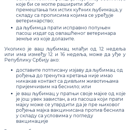
које би се могле раширити због
премештања тих истих кућних љубимаца, у
складу са прописима којима се уређује
ветеринарство;
да љубимца прати исправно попуњен
пасош издат од овлашћеног ветеринара
земље из које долазите.
Уколико је ваш љубимац млађи од 12 недеља
или има између 12 и 16 недеља, може да уђе у
Републику Србију ако:
доставите потписану изјаву да љубимац од
рођења до тренутка кретања није имао
никакав контакт са дивљим животињама
пријемчивим на беснило; или
је ваш љубимац у пратњи своје мајке од које
је још увек завистан, а из пасоша који прати
мајку може се утврдити да је пре њиховог
рођења мајка вакцинисaнa против беснила
у складу са условима у погледу
вакцинације