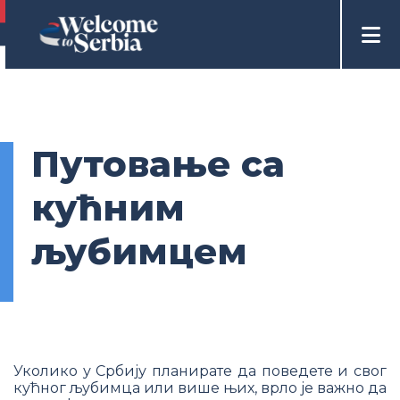
Путовање са
кућним
љубимцем
Уколико у Србију планирате да поведете и свог
кућног љубимца или више њих, врло је важно да