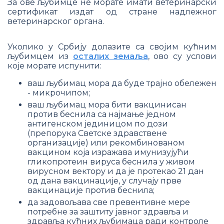
За ове љубимце не морате имати ветеринарски
сертификат издат од стране надлежног
ветеринарског органа.
Уколико у Србију долазите са својим кућним
љубимцем из
осталих земаља
, ово су услови
које морате испунити:
ваш љубимац мора да буде трајно обележен
- микрочипом;
ваш љубимац мора бити вакцинисан
против беснила са најмање једном
антигенском јединицом по дози
(препорука Светске здравствене
организације) или рекомбинованом
вакцином која изражава имунизујући
гликопротеин вируса беснила у живом
вирусном вектору и да је протекао 21 дан
од дана вакцинације, у случају прве
вакцинације против беснила;
да задовољава све превентивне мере
потребне за заштиту јавног здравља и
здравља кућних љубимаца ради контроле