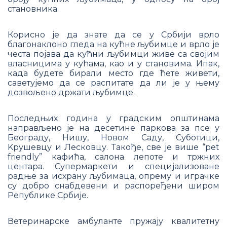
становника.
Корисно је да знате да се у Србији врло
благонаклоно гледа на кућне љубимце и врло је
честа појава да кућни љубимци живе са својим
власницима у кућама, као и у становима. Ипак,
када будете бирали место где ћете живети,
саветујемо да се распитате да ли је у њему
дозвољено држати љубимце.
Последњих година у градским општинама
направљено је на десетине паркова за псе у
Београду, Нишу, Новом Саду, Суботици,
Kрушевцу и Лесковцу. Такође, све је више “pet
friendly” кафића, салона лепоте и тржних
центара. Супермаркети и специјализоване
радње за исхрану љубимаца, опрему и играчке
су добро снабдевени и распоређени широм
Републике Србије.
Ветеринарске амбуланте пружају квалитетну