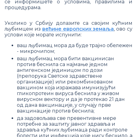
се информишете о условима, правилима и
процедурама.
Уколико у Србију долазите са својим кућним
љубимцем из
већине европских земаља
, ово су
услови које морате испунити:
ваш љубимац мора да буде трајно обележен
- микрочипом;
ваш љубимац мора бити вакцинисан
против беснила са најмање једном
антигенском јединицом по дози
(препорука Светске здравствене
организације) или рекомбинованом
вакцином која изражава имунизујући
гликопротеин вируса беснила у живом
вирусном вектору и да је протекао 21 дан
од дана вакцинације, у случају прве
вакцинације против беснила;
да задовољава све превентивне мере
потребне за заштиту јавног здравља и
здравља кућних љубимаца ради контроле
болести или инфекција које нису беснило, а